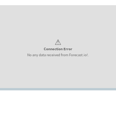
⚠
Connection Error
No any data received from Forecast.io!.